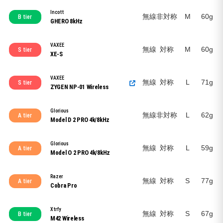
Incott
無線
非対称
M
60g
B tier
GHERO 8kHz
VAXEE
無線
対称
M
60g
S tier
XE-S
VAXEE
無線
対称
L
71g
S tier
ZYGEN NP-01 Wireless
Glorious
無線
非対称
L
62g
A tier
Model D 2 PRO 4k/8kHz
Glorious
無線
対称
L
59g
A tier
Model O 2 PRO 4k/8kHz
Razer
無線
対称
S
77g
A tier
Cobra Pro
Xtrfy
無線
対称
S
67g
B tier
M42 Wireless