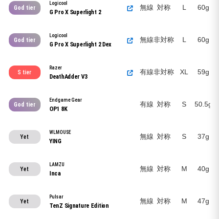
Logicool
無線
対称
L
60g
God tier
G Pro X Superlight 2
Logicool
無線
非対称
L
60g
God tier
G Pro X Superlight 2 Dex
Razer
有線
非対称
XL
59g
S tier
DeathAdder V3
Endgame Gear
有線
対称
S
50.5g
God tier
OP1 8K
WLMOUSE
無線
対称
S
37g
Yet
YING
LAMZU
無線
対称
M
40g
Yet
Inca
Pulsar
無線
対称
M
47g
Yet
TenZ Signature Edition