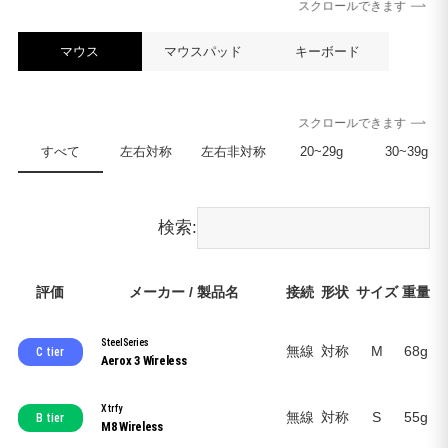
スクロールできます
マウス
マウスパッド
キーボード
スクロールできます
すべて
左右対称
左右非対称
20~29g
30~39g
検索:
評価
メーカー / 製品名
接続
形状
サイズ
重量
ス
SteelSeries
無線
対称
M
68g
C tier
Aerox 3 Wireless
Xtrfy
無線
対称
S
55g
B tier
M8 Wireless