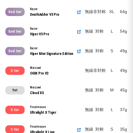
Razer
無線
非対称
XL
64g
God tier
DeathAdder V3 Pro
Razer
無線
対称
L
54g
God tier
Viper V3 Pro
Razer
無線
対称
S
49g
God tier
Viper Mini Signature Edition
Waizowl
無線
非対称
L
49g
S tier
OGM Pro V2
Waizowl
無線
対称
M
45g
Yet
Cloud XS
Finalmouse
無線
対称
L
37g
S tier
Ultralight X Tiger
Finalmouse
無線
対称
S
35g
S tier
Ultralight X Lion