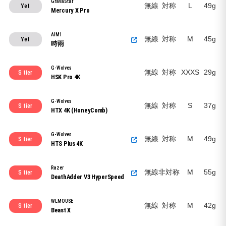
GravaStar
無線
対称
L
49g
Yet
Mercury X Pro
AIM1
無線
対称
M
45g
Yet
時雨
G-Wolves
無線
対称
XXXS
29g
S tier
HSK Pro 4K
G-Wolves
無線
対称
S
37g
S tier
HTX 4K (HoneyComb)
G-Wolves
無線
対称
M
49g
S tier
HTS Plus 4K
Razer
無線
非対称
M
55g
S tier
DeathAdder V3 HyperSpeed
WLMOUSE
無線
対称
M
42g
S tier
Beast X