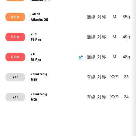
LAMZU
無線
対称
M
55g
A tier
Atlantis OG
VGN
無線
対称
M
49g
S tier
F1 Pro
VXE
無線
対称
M
48g
S tier
R1 Pro
Zaunkoenig
有線
対称
XXS
23
Yet
M1K
Zaunkoenig
有線
対称
XXS
24
Yet
M2K