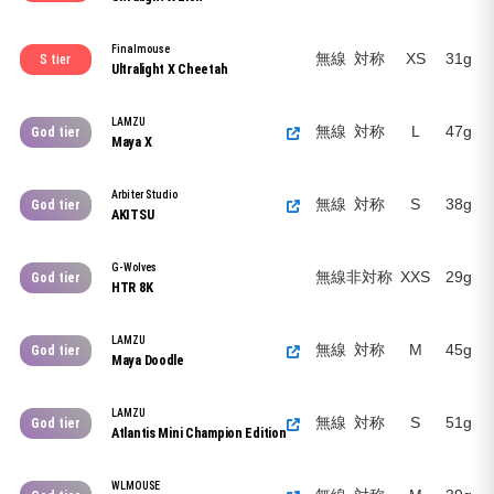
Finalmouse
無線
対称
XS
31g
S tier
Ultralight X Cheetah
LAMZU
無線
対称
L
47g
God tier
Maya X
Arbiter Studio
無線
対称
S
38g
God tier
AKITSU
G-Wolves
無線
非対称
XXS
29g
God tier
HTR 8K
LAMZU
無線
対称
M
45g
God tier
Maya Doodle
LAMZU
無線
対称
S
51g
God tier
Atlantis Mini Champion Edition
WLMOUSE