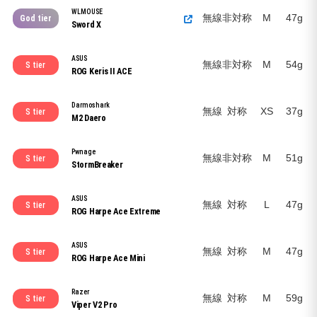
WLMOUSE
無線
非対称
M
47g
God tier
Sword X
ASUS
無線
非対称
M
54g
S tier
ROG Keris II ACE
Darmoshark
無線
対称
XS
37g
S tier
M2 Daero
Pwnage
無線
非対称
M
51g
S tier
StormBreaker
ASUS
無線
対称
L
47g
S tier
ROG Harpe Ace Extreme
ASUS
無線
対称
M
47g
S tier
ROG Harpe Ace Mini
Razer
無線
対称
M
59g
S tier
Viper V2 Pro