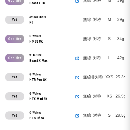
無線
対称
M
39g
God tier
Beast X 8K
Attack Shark
無線
対称
M
39g
Yet
R6
G-Wolves
無線
対称
S
34g
God tier
HT-S2 8K
WLMOUSE
無線
対称
L
42g
God tier
Beast X Max
G-Wolves
無線
非対称
XXS
25.3g
Yet
HTR Pro 8K
G-Wolves
無線
対称
XS
26.9g
Yet
HTX Mini 8K
G-Wolves
無線
対称
S
29.5g
Yet
HTS Ultra