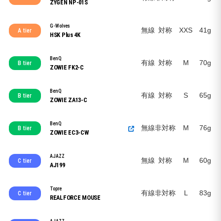
ZYGEN NP-01S
G-Wolves
無線
対称
XXS
41g
A tier
HSK Plus 4K
BenQ
有線
対称
M
70g
B tier
ZOWIE FK2-C
BenQ
有線
対称
S
65g
B tier
ZOWIE ZA13-C
BenQ
無線
非対称
M
76g
B tier
ZOWIE EC3-CW
AJAZZ
無線
対称
M
60g
C tier
AJ199
Topre
有線
非対称
L
83g
静
C tier
REALFORCE MOUSE