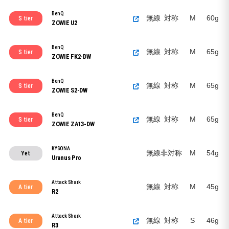
BenQ
無線
対称
M
60g
S tier
ZOWIE U2
BenQ
無線
対称
M
65g
S tier
ZOWIE FK2-DW
BenQ
無線
対称
M
65g
S tier
ZOWIE S2-DW
BenQ
無線
対称
M
65g
S tier
ZOWIE ZA13-DW
KYSONA
無線
非対称
M
54g
Yet
Uranus Pro
Attack Shark
無線
対称
M
45g
A tier
R2
Attack Shark
無線
対称
S
46g
A tier
R3