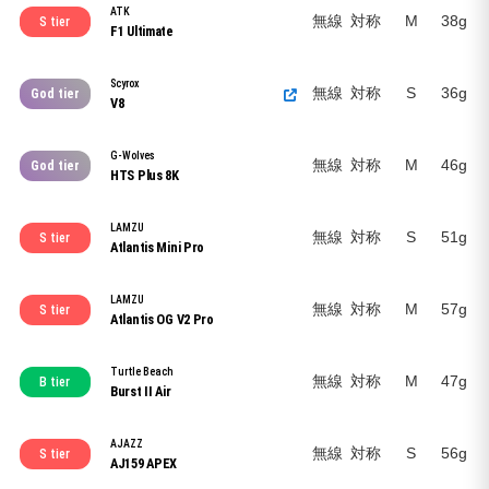
ATK
無線
対称
M
38g
S tier
F1 Ultimate
Scyrox
無線
対称
S
36g
God tier
V8
G-Wolves
無線
対称
M
46g
God tier
HTS Plus 8K
LAMZU
無線
対称
S
51g
S tier
Atlantis Mini Pro
LAMZU
無線
対称
M
57g
S tier
Atlantis OG V2 Pro
Turtle Beach
無線
対称
M
47g
B tier
Burst II Air
AJAZZ
無線
対称
S
56g
S tier
AJ159 APEX