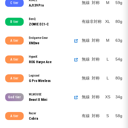
AJAZZ
無線
対称
M
59g
C tier
AJ139 Pro
BenQ
有線
非対称
XL
80g
B tier
ZOWIE EC1-C
Endgame Gear
無線
対称
M
63g
A tier
XM2we
HyperX
無線
対称
L
54g
A tier
ROG Harpe Ace
Logicool
無線
対称
L
80g
A tier
G Pro Wireless
WLMOUSE
無線
対称
XS
34g
God tier
Beast X Mini
Razer
有線
対称
S
58g
A tier
Cobra