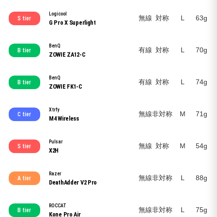
Logicool
無線
対称
L
63g
S tier
G Pro X Superlight
BenQ
有線
対称
L
70g
B tier
ZOWIE ZA12-C
BenQ
有線
対称
L
74g
B tier
ZOWIE FK1-C
Xtrfy
無線
非対称
M
71g
C tier
M4 Wireless
Pulsar
無線
対称
M
54g
S tier
X2H
Razer
無線
非対称
L
88g
A tier
DeathAdder V2 Pro
ROCCAT
無線
非対称
L
75g
B tier
Kone Pro Air