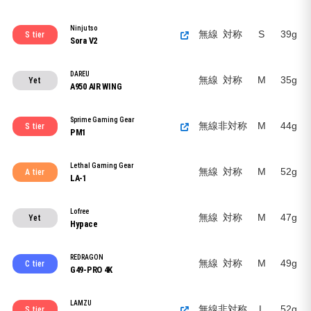
Ninjutso
無線
対称
S
39g
S tier
Sora V2
DAREU
無線
対称
M
35g
Yet
A950 AIR WING
Sprime Gaming Gear
無線
非対称
M
44g
S tier
PM1
Lethal Gaming Gear
無線
対称
M
52g
A tier
LA-1
Lofree
無線
対称
M
47g
Yet
Hypace
REDRAGON
無線
対称
M
49g
C tier
G49-PRO 4K
LAMZU
無線
非対称
L
52g
S tier