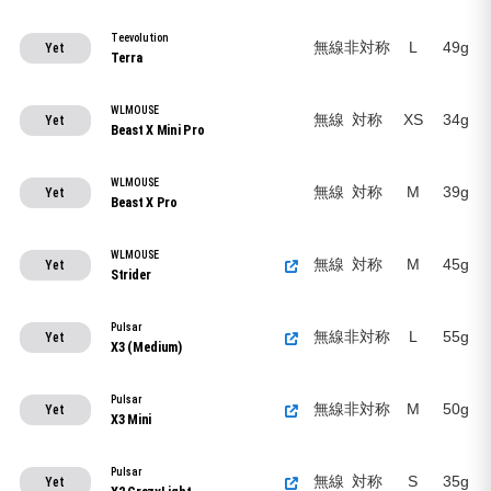
Teevolution
無線
非対称
L
49g
Yet
Terra
WLMOUSE
無線
対称
XS
34g
Yet
Beast X Mini Pro
WLMOUSE
無線
対称
M
39g
Yet
Beast X Pro
WLMOUSE
無線
対称
M
45g
Yet
Strider
Pulsar
無線
非対称
L
55g
Yet
X3 (Medium)
Pulsar
無線
非対称
M
50g
Yet
X3 Mini
Pulsar
無線
対称
S
35g
Yet