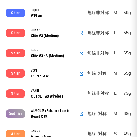
Rapoo
無線
非対称
M
59g
C tier
VT9 Air
Pulsar
無線
非対称
L
55g
S tier
Xlite V3 (Medium)
Pulsar
無線
非対称
L
65g
S tier
Xlite V3 eS (Medium)
VGN
無線
対称
M
55g
S tier
F1 Pro Max
VAXEE
無線
非対称
L
73g
S tier
OUTSET AX Wireless
WLMOUSE x Fabulous Beasts
無線
対称
M
39g
God tier
Beast X 8K
LAMZU
無線
対称
S
49g
A tier
Atlantis Mini