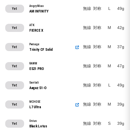
Angry Miao
無線
対称
L
49g
Yet
AM INFINITY
ATK
無線
対称
M
42g
Yet
FIERCE X
Pwnage
無線
対称
M
37g
Yet
Trinity CF Solid
RAWM
無線
対称
M
47g
Yet
ES21 PRO
Santali
無線
対称
L
49g
Yet
Aagaz S1-O
MCHOSE
無線
対称
M
39g
Yet
L7 Ultra
Unius
無線
対称
S
39g
Yet
Black Lotus