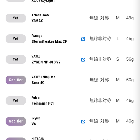
X2 CrazyLight
Attack Shark
無線
対称
M
49g
Yet
X3MAX
Pwnage
無線
非対称
L
45g
Yet
StormBreaker Max CF
VAXEE
無線
非対称
S
56g
Yet
ZYGEN NP-01S V2
VAXEE / Ninjutso
無線
対称
M
60g
God tier
Sora 4K
Pulsar
無線
非対称
M
46g
Yet
Feinmann F01
Scyrox
無線
対称
M
40g
God tier
V6
HITSCAN