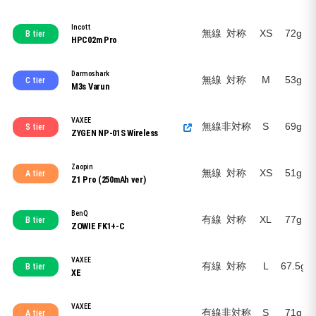
Incott
無線
対称
XS
72g
B tier
HPC02m Pro
Darmoshark
無線
対称
M
53g
C tier
M3s Varun
VAXEE
無線
非対称
S
69g
S tier
ZYGEN NP-01S Wireless
Zaopin
無線
対称
XS
51g
A tier
Z1 Pro (250mAh ver)
BenQ
有線
対称
XL
77g
B tier
ZOWIE FK1+-C
VAXEE
有線
対称
L
67.5g
B tier
XE
VAXEE
有線
非対称
S
71g
A tier