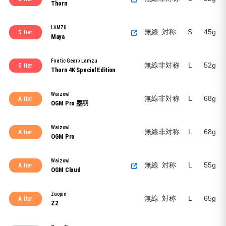
Thorn
LAMZU
無線
対称
S
45g
S tier
Maya
Fnatic Gear x Lamzu
無線
非対称
L
52g
S tier
Thorn 4K Special Edition
Waizowl
無線
非対称
L
68g
A tier
OGM Pro 墨羽
Waizowl
無線
非対称
L
68g
A tier
OGM Pro
Waizowl
無線
対称
L
55g
A tier
OGM Cloud
Zaopin
無線
対称
L
65g
A tier
Z2