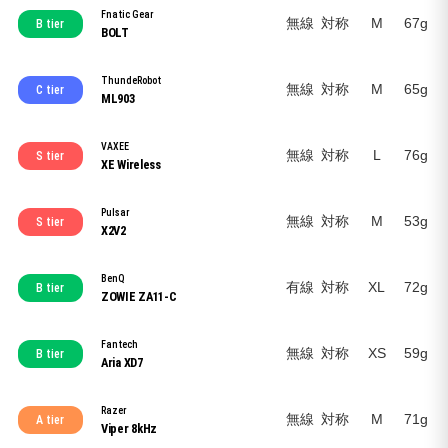
Fnatic Gear
無線
対称
M
67g
B tier
BOLT
ThundeRobot
無線
対称
M
65g
C tier
ML903
VAXEE
無線
対称
L
76g
S tier
XE Wireless
Pulsar
無線
対称
M
53g
S tier
X2V2
BenQ
有線
対称
XL
72g
B tier
ZOWIE ZA11-C
Fantech
無線
対称
XS
59g
B tier
Aria XD7
Razer
無線
対称
M
71g
A tier
Viper 8kHz