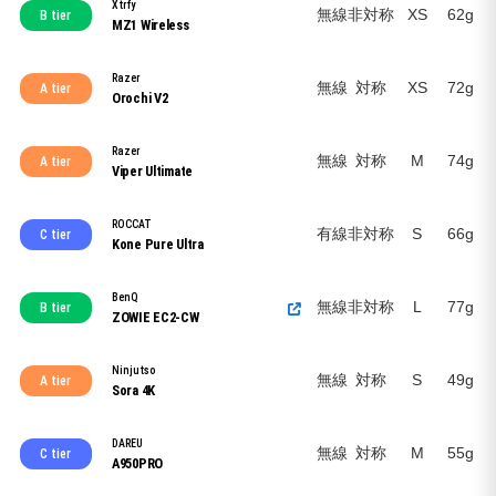
Xtrfy
無線
非対称
XS
62g
B tier
MZ1 Wireless
Razer
無線
対称
XS
72g
A tier
Orochi V2
Razer
無線
対称
M
74g
A tier
Viper Ultimate
ROCCAT
有線
非対称
S
66g
C tier
Kone Pure Ultra
BenQ
無線
非対称
L
77g
B tier
ZOWIE EC2-CW
Ninjutso
無線
対称
S
49g
A tier
Sora 4K
DAREU
無線
対称
M
55g
C tier
A950PRO