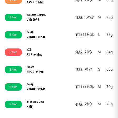
A tier
AX5 Pro Max
ELECOM GAMING
無線
非対称
M
75g
B tier
VM600PE
BenQ
有線
非対称
L
73g
B tier
ZOWIE EC2-C
VXE
無線
対称
M
54g
S tier
R1 Pro Max
Incott
無線
対称
S
60g
B tier
HPC01m Pro
BenQ
有線
非対称
M
70g
B tier
ZOWIE EC3-C
Endgame Gear
有線
対称
M
70g
B tier
XM1r