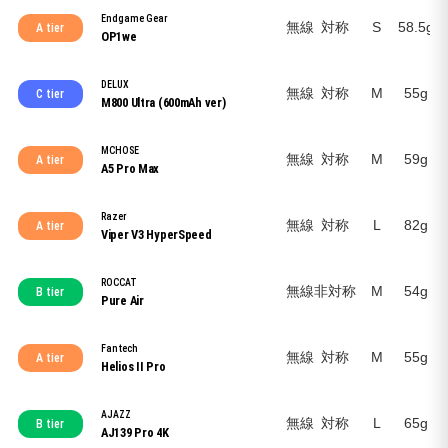
Endgame Gear
無線
対称
S
58.5g
A tier
OP1we
DELUX
無線
対称
M
55g
C tier
M800 Ultra (600mAh ver)
MCHOSE
無線
対称
M
59g
A tier
A5 Pro Max
Razer
無線
対称
L
82g
A tier
Viper V3 HyperSpeed
ROCCAT
無線
非対称
M
54g
B tier
Pure Air
Fantech
無線
対称
M
55g
A tier
Helios II Pro
AJAZZ
無線
対称
L
65g
B tier
AJ139 Pro 4K