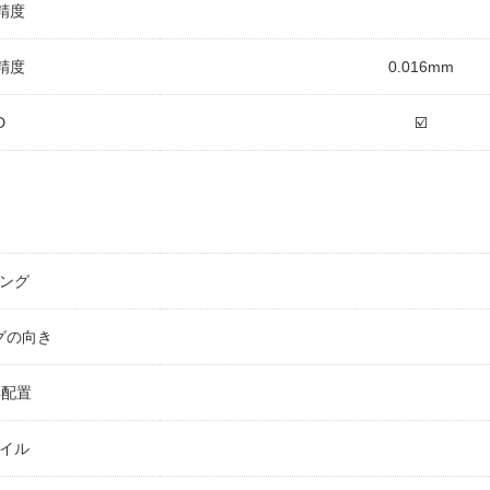
精度
精度
0.016mm
D
☑️
ング
グの向き
再配置
イル