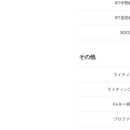
RT中間
RT底部
SOC
その他
ライティ
ライティン
Fnキー
プロファ