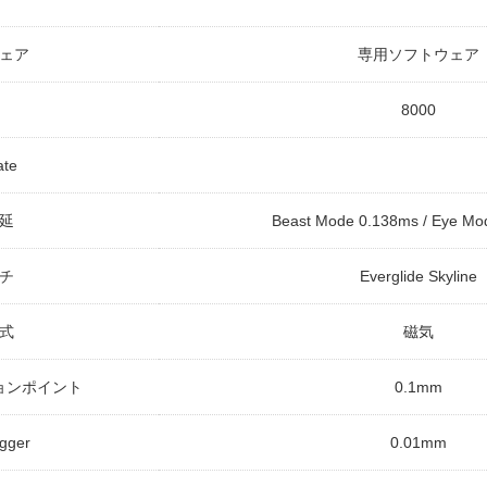
ェア
専用ソフトウェア
8000
ate
延
Beast Mode 0.138ms / Eye Mo
チ
Everglide Skyline
式
磁気
ョンポイント
0.1mm
igger
0.01mm