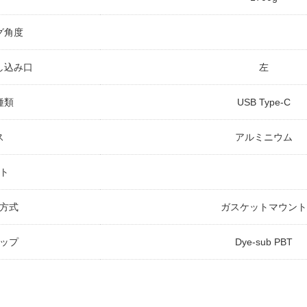
グ角度
し込み口
左
種類
USB Type-C
ス
アルミニウム
ト
方式
ガスケットマウント
ップ
Dye-sub PBT