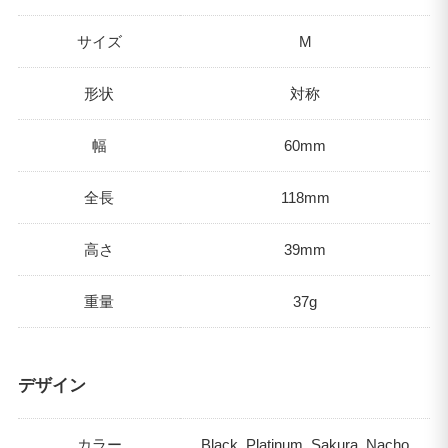
サイズ
M
形状
対称
幅
60mm
全長
118mm
高さ
39mm
重量
37g
デザイン
カラー
Black, Platinum, Sakura, Nacho