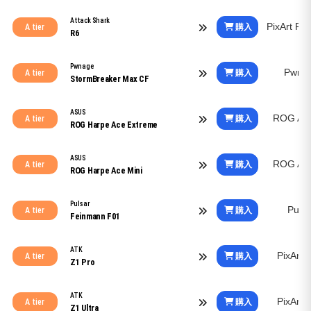
Attack Shark
PixArt P
購入
A tier
R6
Pwnage
Pwna
購入
A tier
StormBreaker Max CF
ASUS
ROG Aim
購入
A tier
ROG Harpe Ace Extreme
ASUS
ROG Aim
購入
A tier
ROG Harpe Ace Mini
Pulsar
Puls
購入
A tier
Feinmann F01
ATK
PixArt
購入
A tier
Z1 Pro
ATK
PixArt
購入
A tier
Z1 Ultra