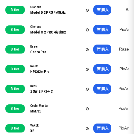
Glorious
BAM
購入
B tier
Model D 2 PRO 4k/8kHz
Glorious
PixArt
購入
B tier
Model O 2 PRO 4k/8kHz
Razer
Razer 
購入
B tier
Cobra Pro
Incott
PixArt
購入
B tier
HPC02m Pro
BenQ
PixArt
購入
B tier
ZOWIE FK1+-C
Cooler Master
PixArt
B tier
MM720
VAXEE
PixArt
購入
B tier
XE