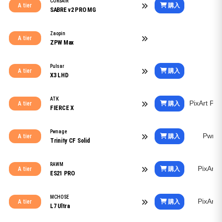
CORSAIR
購入
A tier
SABRE v2 PRO MG
Zaopin
A tier
ZPW Max
Pulsar
購入
A tier
X3 LHD
ATK
PixArt PA
購入
A tier
FIERCE X
Pwnage
Pwna
購入
A tier
Trinity CF Solid
RAWM
PixArt
購入
A tier
ES21 PRO
MCHOSE
PixArt
購入
A tier
L7 Ultra