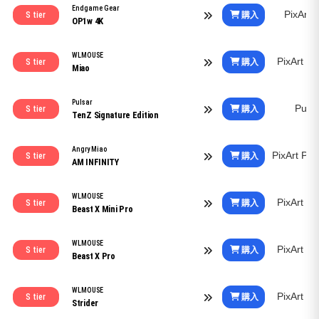
Endgame Gear
PixArt
購入
S tier
OP1w 4K
WLMOUSE
PixArt 
購入
S tier
Miao
Pulsar
Puls
購入
S tier
TenZ Signature Edition
Angry Miao
PixArt PA
購入
S tier
AM INFINITY
WLMOUSE
PixArt 
購入
S tier
Beast X Mini Pro
WLMOUSE
PixArt 
購入
S tier
Beast X Pro
WLMOUSE
PixArt 
購入
S tier
Strider