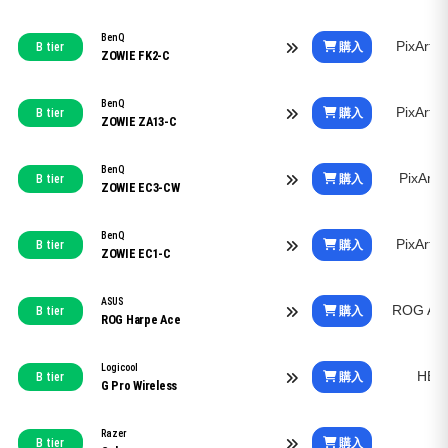
BenQ
PixArt
購入
B tier
ZOWIE FK2-C
BenQ
PixArt
購入
B tier
ZOWIE ZA13-C
BenQ
PixArt
購入
B tier
ZOWIE EC3-CW
BenQ
PixArt
購入
B tier
ZOWIE EC1-C
ASUS
ROG Aim
購入
B tier
ROG Harpe Ace
Logicool
HER
購入
B tier
G Pro Wireless
Razer
購入
B tier