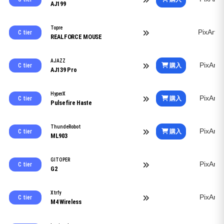
AJ199
Topre
PixArt
C tier
REALFORCE MOUSE
AJAZZ
PixArt
購入
C tier
AJ139 Pro
HyperX
PixArt
購入
C tier
Pulsefire Haste
ThundeRobot
PixArt
購入
C tier
ML903
GITOPER
PixArt
C tier
G2
Xtrfy
PixArt
C tier
M4 Wireless