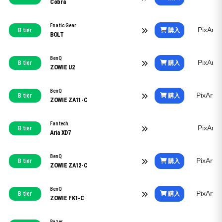
Cobra
Fnatic Gear
PixArt
購入
B tier
BOLT
BenQ
PixArt
購入
B tier
ZOWIE U2
BenQ
PixArt
購入
B tier
ZOWIE ZA11-C
Fantech
PixArt
B tier
Aria XD7
BenQ
PixArt
購入
B tier
ZOWIE ZA12-C
BenQ
PixArt
購入
B tier
ZOWIE FK1-C
Razer