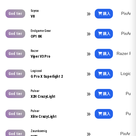
Scyrox
PixArt
購入
God tier
V8
Endgame Gear
PixArt
購入
God tier
OP1 8K
Razer
Razer Fo
購入
God tier
Viper V3 Pro
Logicool
Logico
購入
God tier
G Pro X Superlight 2
Pulsar
Puls
購入
God tier
X2H CrazyLight
Pulsar
Puls
購入
God tier
Xlite CrazyLight
Zaunkoenig
PixArt
God tier