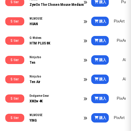
Puls
購入
S tier
ZywOo The Chosen Mouse Medium
WLMOUSE
PixArt 
購入
S tier
HUAN
G-Wolves
PixArt
購入
S tier
HTM PLUS 8K
Ninjutso
AIM
購入
S tier
Ten
Ninjutso
AIM
購入
S tier
Ten Air
Endgame Gear
PixArt
購入
S tier
XM2w 4K
WLMOUSE
PixArt 
購入
S tier
YING