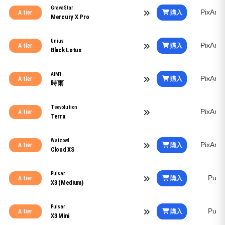
GravaStar
PixArt
購入
A tier
Mercury X Pro
Unius
PixArt
購入
A tier
Black Lotus
AIM1
PixArt
購入
A tier
時雨
Teevolution
PixArt
A tier
Terra
Waizowl
PixArt
購入
A tier
Cloud XS
Pulsar
Puls
購入
A tier
X3 (Medium)
Pulsar
Puls
購入
A tier
X3 Mini