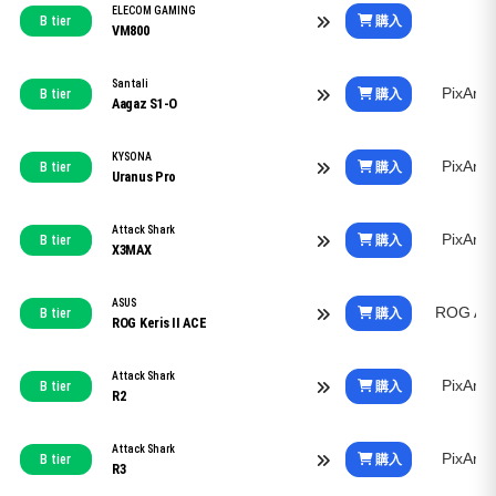
ELECOM GAMING
購入
B tier
VM800
Santali
PixArt
購入
B tier
Aagaz S1-O
KYSONA
PixArt
購入
B tier
Uranus Pro
Attack Shark
PixArt
購入
B tier
X3MAX
ASUS
ROG Aim
購入
B tier
ROG Keris II ACE
Attack Shark
PixArt
購入
B tier
R2
Attack Shark
PixArt
購入
B tier
R3