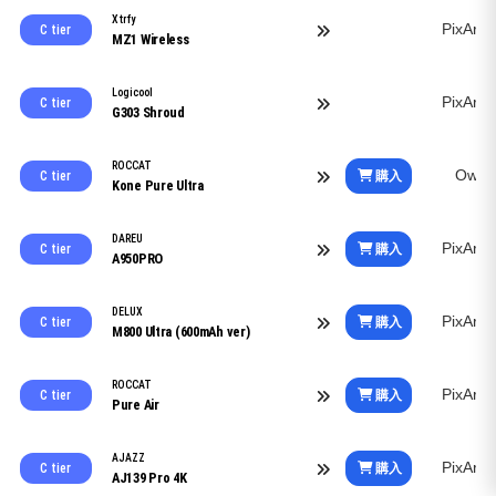
Xtrfy
PixArt
C tier
MZ1 Wireless
Logicool
PixArt
C tier
G303 Shroud
ROCCAT
Owl-
購入
C tier
Kone Pure Ultra
DAREU
PixArt
購入
C tier
A950PRO
DELUX
PixArt
購入
C tier
M800 Ultra (600mAh ver)
ROCCAT
PixArt
購入
C tier
Pure Air
AJAZZ
PixArt
購入
C tier
AJ139 Pro 4K