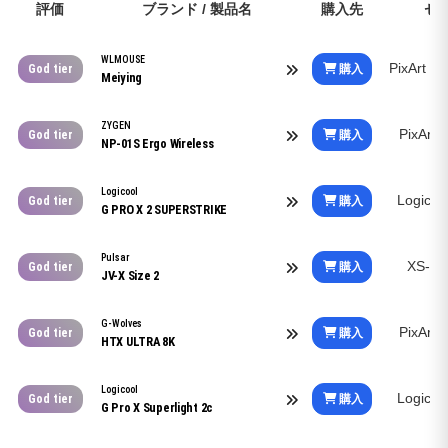
評価
ブランド / 製品名
購入先
セ
評価
ブランド / 製品名
購入先
セ
WLMOUSE
PixArt 
購入
God tier
Meiying
ZYGEN
PixArt
購入
God tier
NP-01S Ergo Wireless
Logicool
Logico
購入
God tier
G PRO X 2 SUPERSTRIKE
Pulsar
XS-1 
購入
God tier
JV-X Size 2
G-Wolves
PixArt
購入
God tier
HTX ULTRA 8K
Logicool
Logico
購入
God tier
G Pro X Superlight 2c