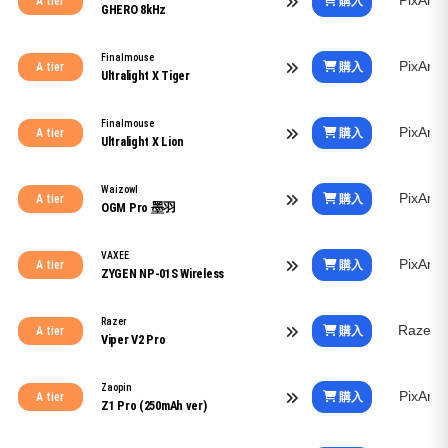
PixArt
購入
A tier
GHERO 8kHz
Finalmouse
PixArt
購入
A tier
Ultralight X Tiger
Finalmouse
PixArt
購入
A tier
Ultralight X Lion
Waizowl
PixArt
購入
A tier
OGM Pro 墨羽
VAXEE
PixArt
購入
A tier
ZYGEN NP-01S Wireless
Razer
Razer 
購入
A tier
Viper V2 Pro
Zaopin
PixArt
購入
A tier
Z1 Pro (250mAh ver)