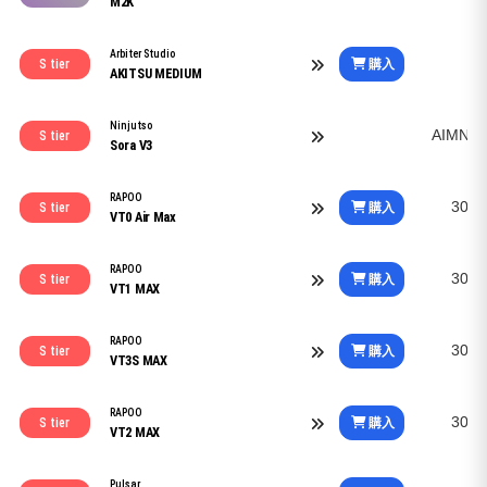
M2K
Arbiter Studio
購入
S tier
AKITSU MEDIUM
Ninjutso
AIMNIN
S tier
Sora V3
RAPOO
30K 
購入
S tier
VT0 Air Max
RAPOO
30K 
購入
S tier
VT1 MAX
RAPOO
30K 
購入
S tier
VT3S MAX
RAPOO
30K 
購入
S tier
VT2 MAX
Pulsar