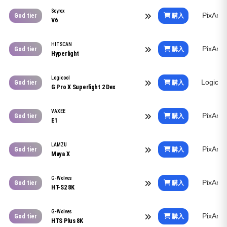
Scyrox
PixArt
購入
God tier
V6
HITSCAN
PixArt
購入
God tier
Hyperlight
Logicool
Logico
購入
God tier
G Pro X Superlight 2 Dex
VAXEE
PixArt
購入
God tier
E1
LAMZU
PixArt
購入
God tier
Maya X
G-Wolves
PixArt
購入
God tier
HT-S2 8K
G-Wolves
PixArt
購入
God tier
HTS Plus 8K