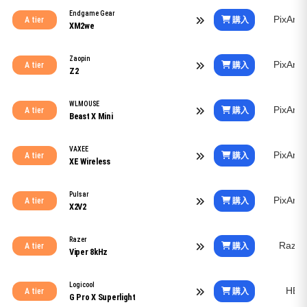
Endgame Gear
PixArt
購入
A tier
XM2we
Zaopin
PixArt
購入
A tier
Z2
WLMOUSE
PixArt
購入
A tier
Beast X Mini
VAXEE
PixArt
購入
A tier
XE Wireless
Pulsar
PixArt
購入
A tier
X2V2
Razer
Razer
購入
A tier
Viper 8kHz
Logicool
HER
購入
A tier
G Pro X Superlight