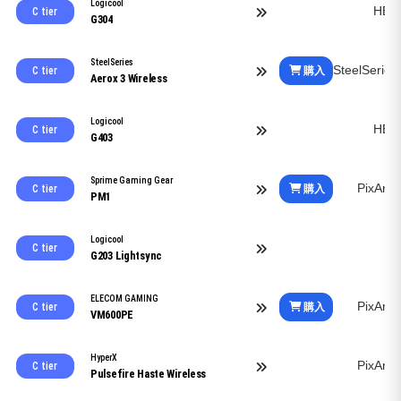
Logicool
HER
C tier
G304
SteelSeries
SteelSeries
購入
C tier
Aerox 3 Wireless
Logicool
HER
C tier
G403
Sprime Gaming Gear
PixArt
購入
C tier
PM1
Logicool
C tier
G203 Lightsync
ELECOM GAMING
PixArt
購入
C tier
VM600PE
HyperX
PixArt
C tier
Pulsefire Haste Wireless