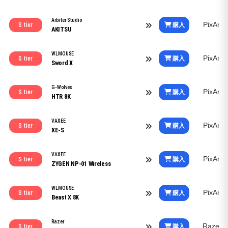
Arbiter Studio
PixArt
購入
S tier
AKITSU
WLMOUSE
PixArt
購入
S tier
Sword X
G-Wolves
PixArt
購入
S tier
HTR 8K
VAXEE
PixArt
購入
S tier
XE-S
VAXEE
PixArt
購入
S tier
ZYGEN NP-01 Wireless
WLMOUSE
PixArt
購入
S tier
Beast X 8K
Razer
Razer 
購入
S tier