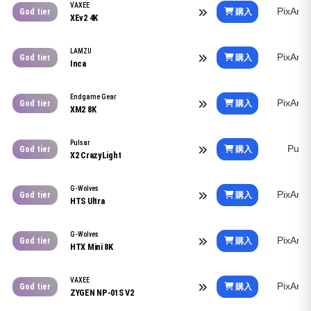
VAXEE
PixArt
購入
God tier
XEv2 4K
LAMZU
PixArt
購入
God tier
Inca
Endgame Gear
PixArt
購入
God tier
XM2 8K
Pulsar
Puls
購入
God tier
X2 CrazyLight
G-Wolves
PixArt
購入
God tier
HTS Ultra
G-Wolves
PixArt
購入
God tier
HTX Mini 8K
VAXEE
PixArt
購入
God tier
ZYGEN NP-01S V2