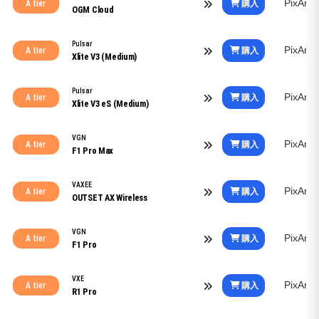
PixArt
購入
A tier
OGM Cloud
Pulsar
PixArt
購入
A tier
Xlite V3 (Medium)
Pulsar
PixArt
購入
A tier
Xlite V3 eS (Medium)
VGN
PixArt
購入
A tier
F1 Pro Max
VAXEE
PixArt
購入
A tier
OUTSET AX Wireless
VGN
PixArt
購入
A tier
F1 Pro
VXE
PixArt
購入
A tier
R1 Pro