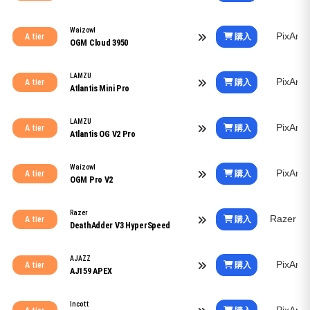
Waizowl
PixArt
購入
A tier
OGM Cloud 3950
LAMZU
PixArt
購入
A tier
Atlantis Mini Pro
LAMZU
PixArt
購入
A tier
Atlantis OG V2 Pro
Waizowl
PixArt
購入
A tier
OGM Pro V2
Razer
Razer F
購入
A tier
DeathAdder V3 HyperSpeed
AJAZZ
PixArt
購入
A tier
AJ159 APEX
Incott