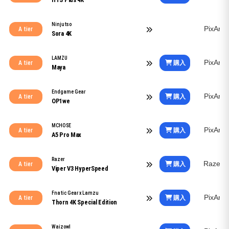
Ninjutso
PixArt
A tier
Sora 4K
LAMZU
PixArt
購入
A tier
Maya
Endgame Gear
PixArt
購入
A tier
OP1we
MCHOSE
PixArt
購入
A tier
A5 Pro Max
Razer
Razer 
購入
A tier
Viper V3 HyperSpeed
Fnatic Gear x Lamzu
PixArt
購入
A tier
Thorn 4K Special Edition
Waizowl