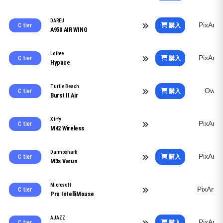
DAREU
PixArt
購入
C tier
A950 AIR WING
Lofree
PixArt
購入
C tier
Hypace
Turtle Beach
Owl-
購入
C tier
Burst II Air
Xtrfy
PixArt
C tier
M42 Wireless
Darmoshark
PixArt
購入
C tier
M3s Varun
Microsoft
PixArt
C tier
Pro IntelliMouse
AJAZZ
PixArt
購入
C tier