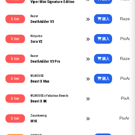
Viper Mini Signature Edition
Razer
Razer 
購入
S tier
DeathAdder V3
Ninjutso
PixArt
購入
S tier
Sora V2
Razer
Razer 
購入
S tier
DeathAdder V3 Pro
WLMOUSE
PixArt
購入
S tier
Beast X Max
WLMOUSE x Fabulous Beasts
PixArt
S tier
Beast X 8K
Zaunkoenig
PixArt
S tier
M1K