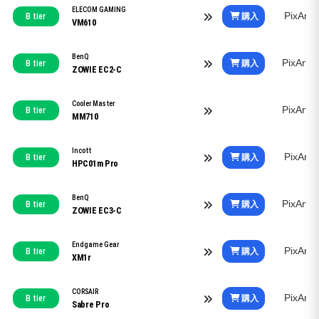
ELECOM GAMING
PixArt
購入
B tier
VM610
BenQ
PixArt
購入
B tier
ZOWIE EC2-C
Cooler Master
PixArt
B tier
MM710
Incott
PixArt
購入
B tier
HPC01m Pro
BenQ
PixArt
購入
B tier
ZOWIE EC3-C
Endgame Gear
PixArt
購入
B tier
XM1r
CORSAIR
PixArt
購入
B tier
Sabre Pro