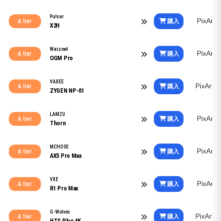
Pulsar
PixArt
購入
A tier
X2H
Waizowl
PixArt
購入
A tier
OGM Pro
VAXEE
PixArt
購入
A tier
ZYGEN NP-01
LAMZU
PixArt
購入
A tier
Thorn
MCHOSE
PixArt
購入
A tier
AX5 Pro Max
VXE
PixArt
購入
A tier
R1 Pro Max
G-Wolves
PixArt
購入
A tier
HTS Plus 4K