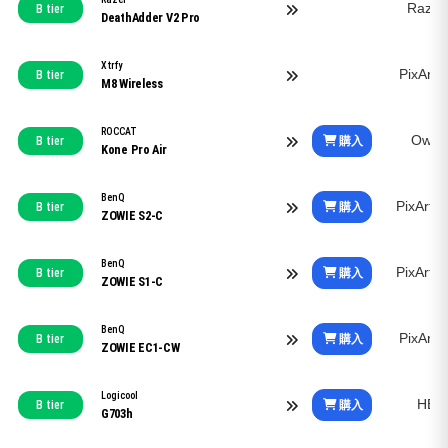
Razer
B tier
DeathAdder V2 Pro
Xtrfy
PixArt
B tier
M8 Wireless
ROCCAT
Owl-
購入
B tier
Kone Pro Air
BenQ
PixArt
購入
B tier
ZOWIE S2-C
BenQ
PixArt
購入
B tier
ZOWIE S1-C
BenQ
PixArt
購入
B tier
ZOWIE EC1-CW
Logicool
HER
購入
B tier
G703h