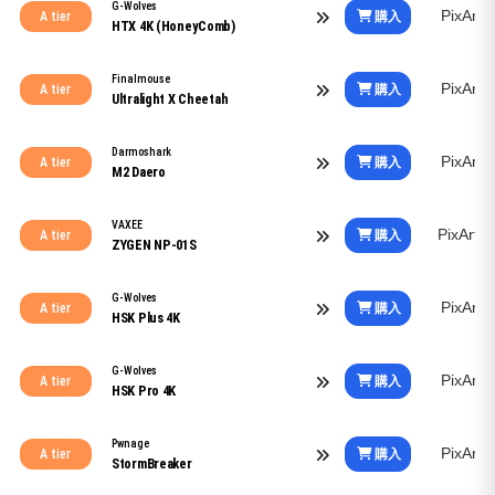
G-Wolves
PixArt
購入
A tier
HTX 4K (HoneyComb)
Finalmouse
PixArt
購入
A tier
Ultralight X Cheetah
Darmoshark
PixArt
購入
A tier
M2 Daero
VAXEE
PixArt
購入
A tier
ZYGEN NP-01S
G-Wolves
PixArt
購入
A tier
HSK Plus 4K
G-Wolves
PixArt
購入
A tier
HSK Pro 4K
Pwnage
PixArt
購入
A tier
StormBreaker