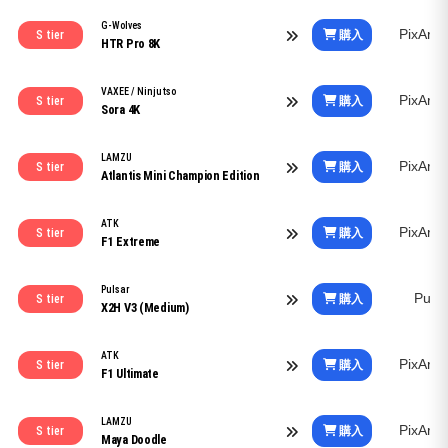
G-Wolves
PixArt
購入
S tier
HTR Pro 8K
VAXEE / Ninjutso
PixArt
購入
S tier
Sora 4K
LAMZU
PixArt
購入
S tier
Atlantis Mini Champion Edition
ATK
PixArt
購入
S tier
F1 Extreme
Pulsar
Puls
購入
S tier
X2H V3 (Medium)
ATK
PixArt
購入
S tier
F1 Ultimate
LAMZU
PixArt
購入
S tier
Maya Doodle