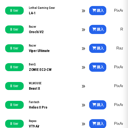
Lethal Gaming Gear
PixArt
購入
B tier
LA-1
Razer
Raz
購入
B tier
Orochi V2
Razer
Razer
購入
B tier
Viper Ultimate
BenQ
PixArt
購入
B tier
ZOWIE EC2-CW
WLMOUSE
PixArt
B tier
Beast X
Fantech
PixArt
購入
B tier
Helios II Pro
Rapoo
PixArt
購入
B tier
VT9 Air