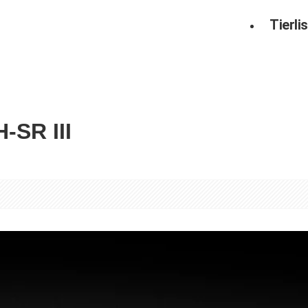
Tierlis
-SR III
。