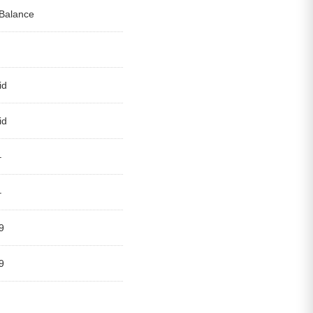
 Balance
id
id
–
–
9
9