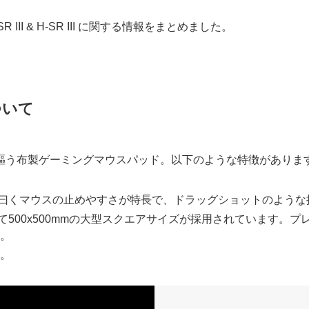
 III & H-SR III に関する情報をまとめました。
 について
ルタイプを謳う布製ゲーミングマウスパッド。以下のような特徴がありま
メーカー曰くマウスの止めやすさが特長で、ドラッグショットのよう
して初めて500x500mmの大型スクエアサイズが採用されていま
み。
。