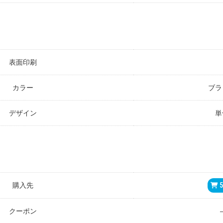
表面印刷
カラー
ブラ
デザイン
単
購入先
5
クーポン