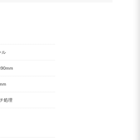
ール
 390mm
5mm
チ処理