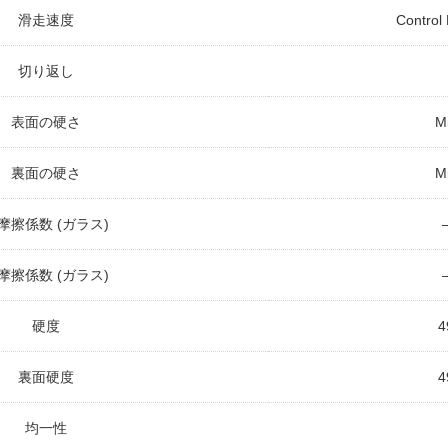
滑走速度
Control
切り返し
表面の硬さ
M
裏面の硬さ
M
摩擦係数 (ガラス)
摩擦係数 (ガラス)
硬度
4
裏面硬度
4
均一性