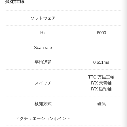
技術仕様
ソフトウェア
Hz
8000
Scan rate
平均遅延
0.691ms
TTC 万磁王軸
スイッチ
IYX 天青軸
IYX 磁珀軸
検知方式
磁気
アクチュエーションポイント