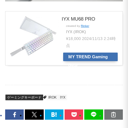
IYX MU68 PRO
created by
Rinker
IYX (IROK)
¥18,000
2024/11/13 2:24時
点
MY TREND Gaming
Gear
ゲーミングキーボード
IROK
IYX