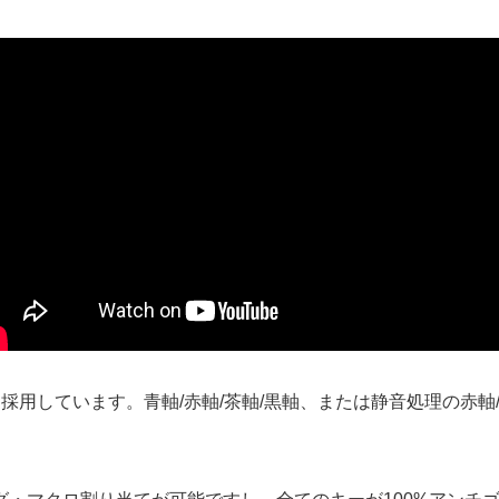
チを採用しています。青軸/赤軸/茶軸/黒軸、または静音処理の赤