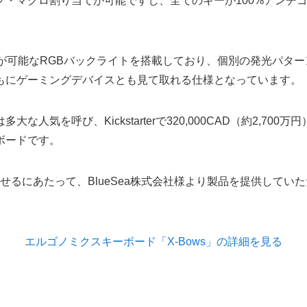
・マクロ割り当てが可能ですし、全てのキーが100%アンチ
が可能なRGBバックライトを搭載しており、個別の発光パタ
もにゲーミングデバイスとも見て取れる仕様となっています。
呼び、Kickstarterで320,000CAD（約2,700万円）、I
ボードです。
させるにあたって、BlueSea株式会社様より製品を提供して
エルゴノミクスキーボード「X-Bows」の詳細を見る