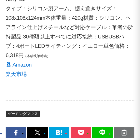
タイプ：シリコン製アーム、据え置き
サイズ：
108x108x124mm
本体重量：420g
材質：シリコン、ヘ
アライン仕上げスチールなど
対応ケーブル：筆者の所
持製品 30種類以上すべてに対応
接続：USB
USBハ
ブ：4ポート
LEDライティング：イエロー単色
価格：
6,318円
(本稿執筆時点)
Amazon
楽天市場
ゲーミングマウス