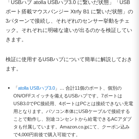
「USBハブ atolla USBハブ3.0 に繋いだ状態」「USB
ポート搭載マウスバンジー Xtrfy B1 に繋いだ状態」の
3パターンで接続し、それぞれのセンサー挙動をチェ
ック。それぞれに明確な違いが出るのかを検証してい
きます。
検証に使用するUSBハブについて簡単に解説しておき
ます。
「
atolla USBハブ3.0
」… 合計11個のポート、個別の
ON/OFFスイッチを備えるUSBハブです。7ポートは
USB3.0でPC接続用、4ポートはPCとは接続できない充電
用となります。パソコン本体にUSBケーブルで接続する
ことで動作し、別途コンセントから給電できるACアダプ
タも付属しています。Amazon.co.jpにて、クーポン込み
で4,000円前後で購入可能です。