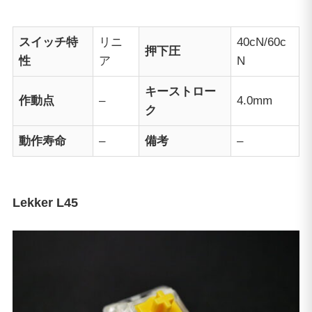
スイッチ特
リニ
40cN/60c
押下圧
性
ア
N
キーストロー
作動点
–
4.0mm
ク
動作寿命
–
備考
–
Lekker L45