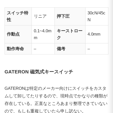
スイッチ特
30cN/45c
リニア
押下圧
性
N
0.1~4.0m
キーストロー
作動点
4.0mm
m
ク
動作寿命
–
備考
–
GATERON 磁気式キースイッチ
GATERONは特定のメーカー向けにスイッチをカスタ
ムして卸してたりするので、現時点でかなりの種類が
存在している。正直なところあまり整理できていない
ので、もしも重複していたら申し訳ない。