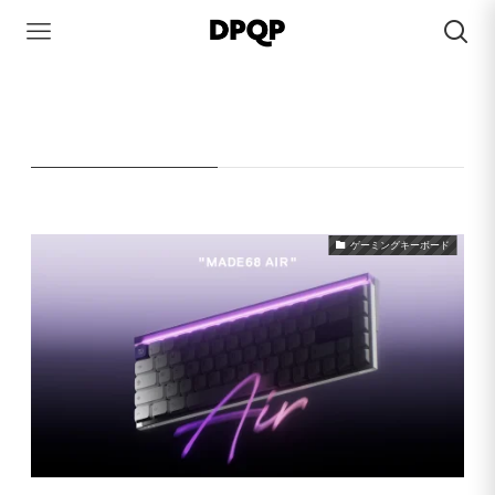
HOME
MelGeek
MelGeek
– tag –
ゲーミングキーボード