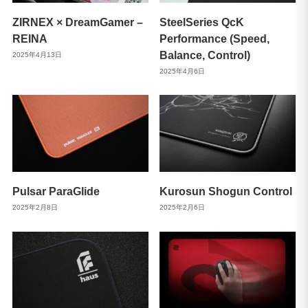
ZIRNEX × DreamGamer –
SteelSeries QcK
REINA
Performance (Speed,
Balance, Control)
2025年4月13日
2025年4月6日
Pulsar ParaGlide
Kurosun Shogun Control
2025年2月8日
2025年2月6日