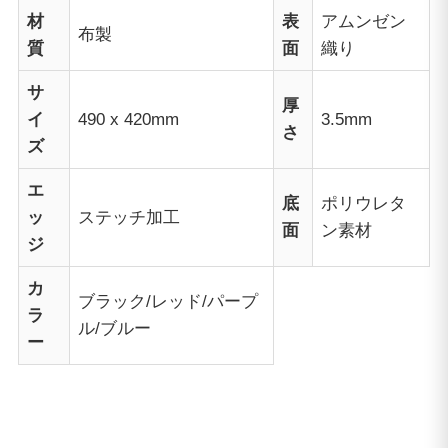
材
表
アムンゼン
布製
質
面
織り
サ
厚
イ
490 x 420mm
3.5mm
さ
ズ
エ
底
ポリウレタ
ッ
ステッチ加工
面
ン素材
ジ
カ
ブラック/レッド/パープ
ラ
ル/ブルー
ー