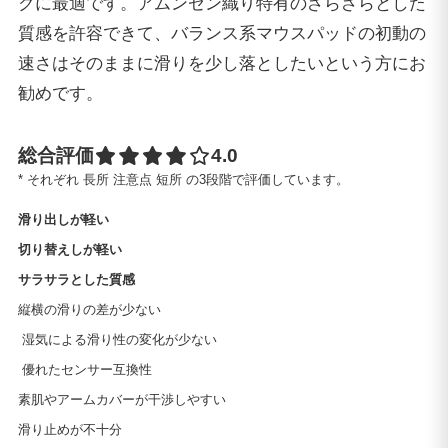
クに最適です。アムンゼン織り特有のざらざらとした
質感を許容できて、バランス系マウスパッドの初動の
速さはそのままに滑りを少し落としたいという方にお
勧めです。
総合評価
4.0 out of 5.0 stars
4.0
* それぞれ
長所
注意点
短所 の3段階で評価しています。
滑り出しが軽い
切り替えしが軽い
サラサラとした質感
縦横の滑りの差が少ない
湿気による滑り性の変化が少ない
優れたセンサー互換性
素肌やアームカバーが干渉しやすい
滑り止めが不十分