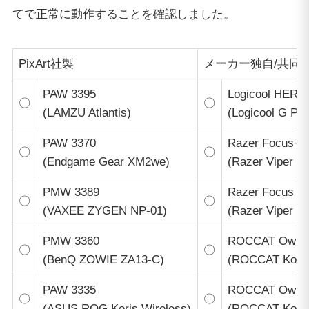
てで正常に動作することを確認しました。
PixArt社製
メーカー独自/共同
PAW 3395
Logicool HERO
〇
〇
(LAMZU Atlantis)
(Logicool G P
PAW 3370
Razer Focus+
〇
〇
(Endgame Gear XM2we)
(Razer Viper Ul
PMW 3389
Razer Focus P
〇
〇
(VAXEE ZYGEN NP-01)
(Razer Viper V
PMW 3360
ROCCAT Owl-E
〇
〇
(BenQ ZOWIE ZA13-C)
(ROCCAT Kone 
PAW 3335
ROCCAT Owl-E
〇
〇
(ASUS ROG Keris Wireless)
(ROCCAT Kone 