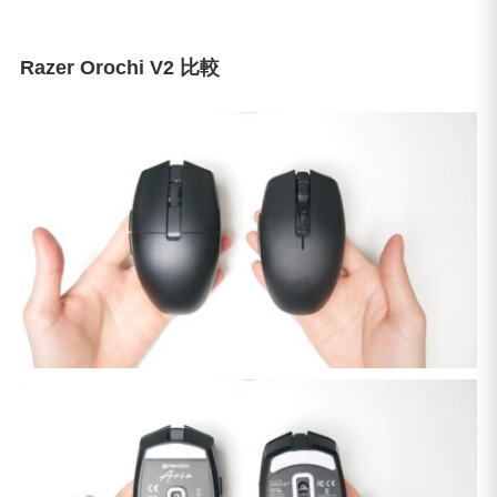
Razer Orochi V2 比較