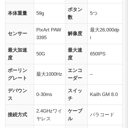
ボタン
本体重量
59g
5つ
数
PixArt PAW
最大26,000dp
センサー
解像度
3395
i
最大加速
最大速
50G
650IPS
度
度
ポーリン
エンコ
最大1000Hz
–
グレート
ーダー
デバウン
スイッ
0-30ms
Kailh GM 8.0
ス
チ
2.4GHzワイ
ケーブ
接続方式
パラコード
ヤレス
ル