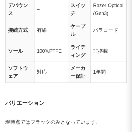
デバウン
スイッ
Razer Optical
–
ス
チ
(Gen3)
ケーブ
接続方式
有線
パラコード
ル
ライテ
ソール
100%PTFE
非搭載
ィング
ソフトウ
メーカ
対応
1年間
ェア
ー保証
バリエーション
現時点ではブラックのみとなっています。