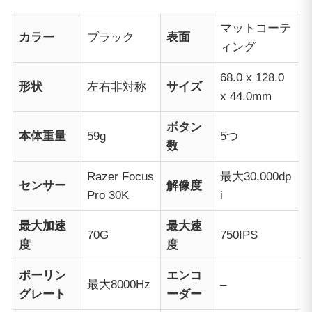
マットコーテ
カラー
ブラック
表面
ィング
68.0 x 128.0
形状
左右非対称
サイズ
x 44.0mm
ボタン
本体重量
59g
5つ
数
Razer Focus
最大30,000dp
センサー
解像度
Pro 30K
i
最大加速
最大速
70G
750IPS
度
度
ポーリン
エンコ
最大8000Hz
–
グレート
ーダー