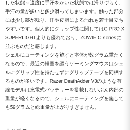
した状態～適度に手汗をかいた状態では滑りづらく、
手汗の量が多いと多少滑ってしまいます。触った部分
には少し跡が残り、汗や皮脂による汚れも若干目立ち
やすいです。個人的にグリップ性に関してはG PRO X
SUPERLIGHTよりも優れており、ZOWIE C-seriesに
並ぶものだと感じます。
シェルにコーティングを施すと本体が数グラム重たく
なるので、最近の軽量を謳うゲーミングマウスはシェ
ルにグリップ性を持たせずにグリップテープを同梱す
るものが多いです。Razer DeathAdder V3のような有
線モデルは充電式バッテリーを搭載しないぶん内部の
重量が軽くなるので、シェルにコーティングを施して
も59グラムと総重量が上がりすぎません。