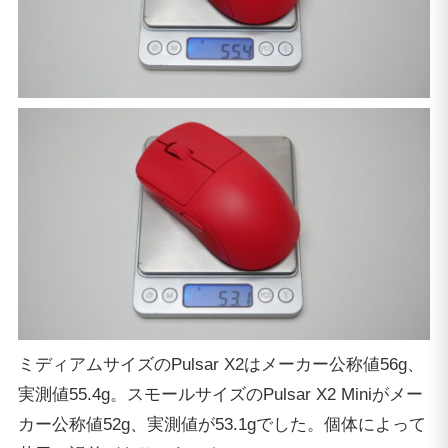
ミディアムサイズのPulsar X2はメーカー公称値56g、
実測値55.4g。スモールサイズのPulsar X2 Miniがメー
カー公称値52g、実測値が53.1gでした。個体によって