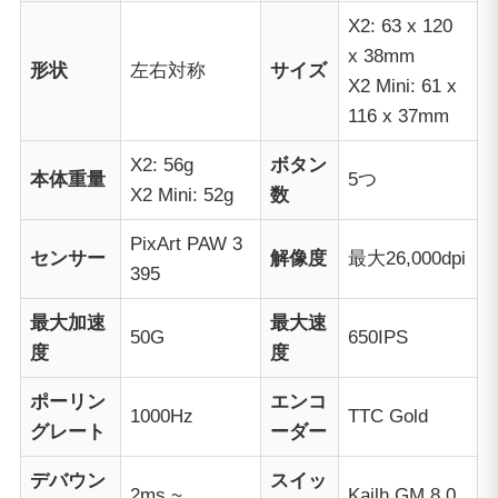
X2: 63 x 120
x 38mm
形状
左右対称
サイズ
X2 Mini: 61 x
116 x 37mm
X2: 56g
ボタン
本体重量
5つ
X2 Mini: 52g
数
PixArt PAW 3
センサー
解像度
最大26,000dpi
395
最大加速
最大速
50G
650IPS
度
度
ポーリン
エンコ
1000Hz
TTC Gold
グレート
ーダー
デバウン
スイッ
2ms ~
Kailh GM 8.0