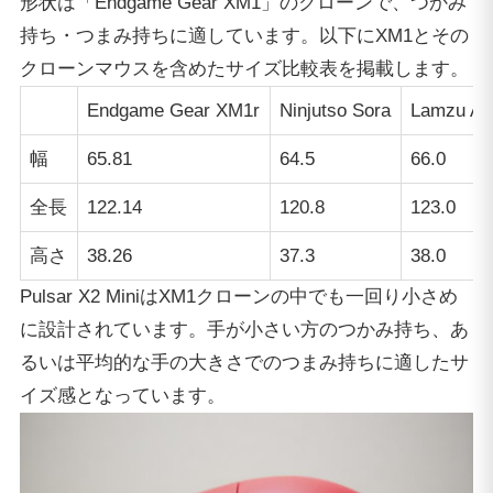
形状は「Endgame Gear XM1」のクローンで、つかみ
持ち・つまみ持ちに適しています。以下にXM1とその
クローンマウスを含めたサイズ比較表を掲載します。
Endgame Gear XM1r
Ninjutso Sora
Lamzu Atl
幅
65.81
64.5
66.0
全長
122.14
120.8
123.0
高さ
38.26
37.3
38.0
Pulsar X2 MiniはXM1クローンの中でも一回り小さめ
に設計されています。手が小さい方のつかみ持ち、あ
るいは平均的な手の大きさでのつまみ持ちに適したサ
イズ感となっています。