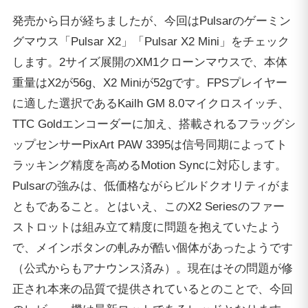
発売から日が経ちましたが、今回はPulsarのゲーミン
グマウス「Pulsar X2」「Pulsar X2 Mini」をチェック
します。2サイズ展開のXM1クローンマウスで、本体
重量はX2が56g、X2 Miniが52gです。FPSプレイヤー
に適した選択であるKailh GM 8.0マイクロスイッチ、
TTC Goldエンコーダーに加え、搭載されるフラッグシ
ップセンサーPixArt PAW 3395は信号同期によってト
ラッキング精度を高めるMotion Syncに対応します。
Pulsarの強みは、低価格ながらビルドクオリティがま
ともであること。とはいえ、このX2 Seriesのファー
ストロットは組み立て精度に問題を抱えていたよう
で、メインボタンの軋みが酷い個体があったようです
（公式からもアナウンス済み）。現在はその問題が修
正され本来の品質で提供されているとのことで、今回