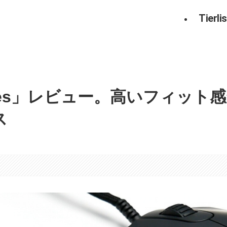
Tierlis
C series」レビュー。高いフィ
ス
。