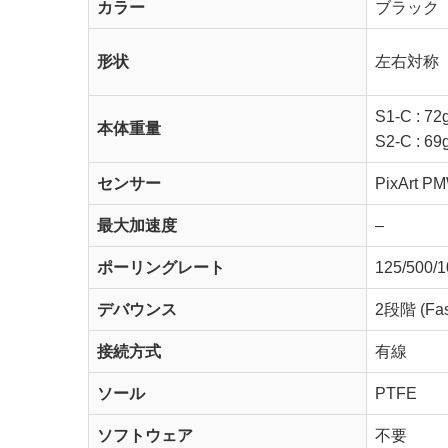
カラー
ブラック
形状
左右対称
S1-C : 72
本体重量
S2-C : 69
センサー
PixArt P
最大加速度
–
ポーリングレート
125/500/
デバウンス
2段階 (Fast
接続方式
有線
ソール
PTFE
ソフトウェア
不要