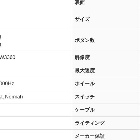
表面
サイズ
g
ボタン数
g
MW3360
解像度
最大速度
1000Hz
ホイール
, Normal)
スイッチ
ケーブル
ライティング
メーカー保証