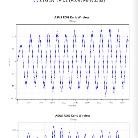
〇
ZYGEN NP-01 (PixArt PMW3389)