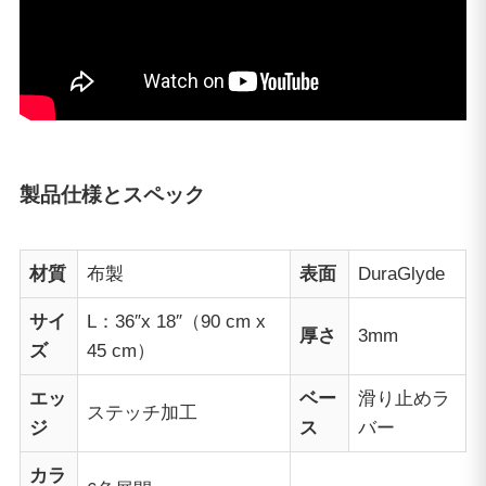
製品仕様とスペック
材質
布製
表面
DuraGlyde
サイ
L：36″x 18″（90 cm x
厚さ
3mm
ズ
45 cm）
エッ
ベー
滑り止めラ
ステッチ加工
ジ
ス
バー
カラ