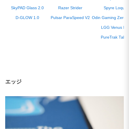
SkyPAD Glass 2.0
Razer Strider
Spyre Loque
D-GLOW 1.0
Pulsar ParaSpeed V2
Odin Gaming ZeroGr
LGG Venus Pr
PureTrak Talen
エッジ