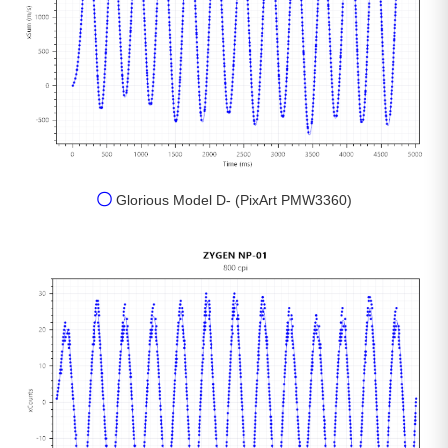
〇
Glorious Model D- (PixArt PMW3360)