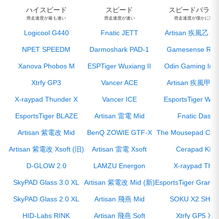
ハイスピード
スピード
スピードバラン
滑走速度が最も速い
滑走速度が速い
滑走速度が僅かに速い
Logicool G440
Fnatic JETT
Artisan 疾風乙 XS
NPET SPEEDM
Darmoshark PAD-1
Gamesense Rad
Xanova Phobos M
ESPTiger Wuxiang II
Odin Gaming Infin
Xtrfy GP3
Vancer ACE
Artisan 疾風甲 So
X-raypad Thunder X
Vancer ICE
EsportsTiger WuG
EsportsTiger BLAZE
Artisan 雷電 Mid
Fnatic Dash
Artisan 紫電改 Mid
BenQ ZOWIE GTF-X
The Mousepad Co
Artisan 紫電改 Xsoft (旧)
Artisan 雷電 Xsoft
Cerapad KIN
D-GLOW 2.0
LAMZU Energon
X-raypad Thor
SkyPAD Glass 3.0 XL
Artisan 紫電改 Mid (新)
EsportsTiger Grand
SkyPAD Glass 2.0 XL
Artisan 飛燕 Mid
SOKU X2 SHIR
HID-Labs RINK
Artisan 飛燕 Soft
Xtrfy GP5 XL