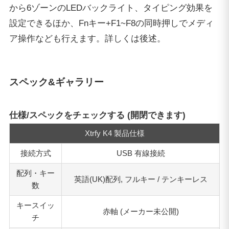
から6ゾーンのLEDバックライト、タイピング効果を
設定できるほか、Fnキー+F1~F8の同時押しでメディ
ア操作なども行えます。詳しくは後述。
スペック&ギャラリー
仕様/スペックをチェックする (開閉できます)
Xtrfy K4 製品仕様
接続方式
USB 有線接続
配列・キー
英語(UK)配列, フルキー / テンキーレス
数
キースイッ
赤軸 (メーカー未公開)
チ