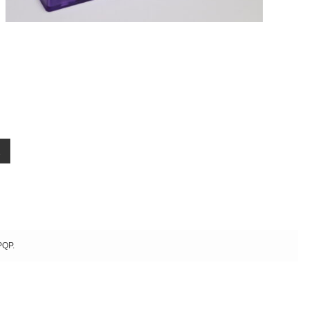
GH60互換ケース対応キーボード(Wooting 60 HEな
ど)のカスタマイズ方法と作例
2023年5月30日
2025年3月31日
1
QP.