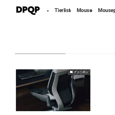
Tierlist
Mouse
Mouse
HOME
Steelcase
Steelcase
– tag –
デスク周り