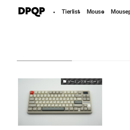
Tierlist
Mouse
Mouse
HOME
Sikakeyb
Sikakeyb
– tag –
ゲーミングキーボード