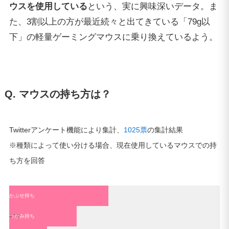
ウスを使用している
という、実に興味深いデータ。ま
た、3割以上の方が最近続々と出てきている「79g以
下」の軽量ゲーミングマウスに乗り換えているよう。
Q. マウスの持ち方は？
Twitterアンケート機能により集計、
1025票
の集計結果
※種類によって使い分ける場合、現在使用しているマウスでの持
ち方を回答
かぶせ持ち
47%
つかみ持ち