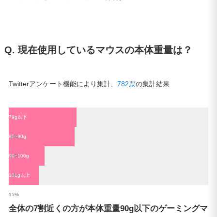
Q. 現在使用しているマウスの本体重量は？
Twitterアンケート機能により集計、
782票
の集計結果
79g以下
34%
80~90g
33%
90~100g
18%
101g以上
15%
全体の7割近くの方が本体重量90g以下のゲーミングマ