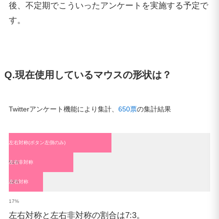
後、不定期でこういったアンケートを実施する予定で
す。
Q.現在使用しているマウスの形状は？
Twitterアンケート機能により集計、
650票
の集計結果
左右対称(ボタン左側のみ)
51%
左右非対称
32%
左右対称
17%
左右対称と左右非対称の割合は7:3。