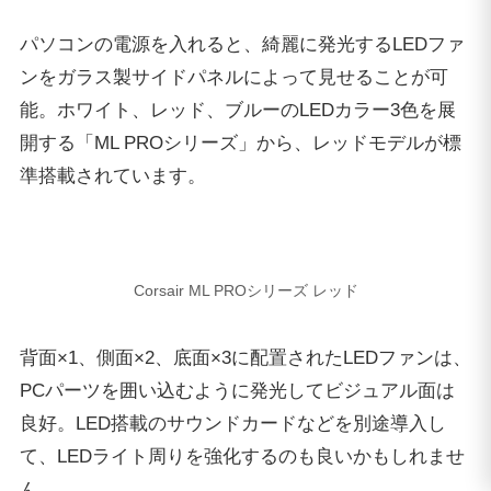
背面×1、側面×2、底面×3に配置されたLEDファンは、
PCパーツを囲い込むように発光してビジュアル面は
良好。LED搭載のサウンドカードなどを別途導入し
て、LEDライト周りを強化するのも良いかもしれませ
ん。
スペック、外観など全てにこだわりたい方へ
ここまで「G-Tune NEXTGEAR i680PA2-DL」の詳細
レビューを行ってきました。ゲーミングPCとしての
性能、外観、その他の内部仕様などを総合して”
ハイ
エンド機
”という言葉がふさわしい一機。