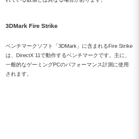
スコアは22877で、上位2%の性能という結果に。
3DMark Time Spy
同じく「3DMark」から、高負荷なDirectX 12で動作す