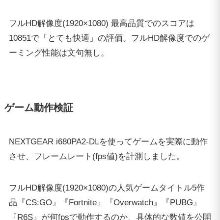
させ、フレームレート(fps値)を計測しました。
フルHD解像度(1920×1080)の人気ゲームタイトル5作
品『CS:GO』『Fortnite』『Overwatch』『PUBG』
『R6S』が何fpsで動作するのか、具体的な数値を公開
します。
結論から言うと、CPU&グラフィックボードのダブル
水冷の効果も相まって、
単なる「Core i7-8700K」
「GTX1080 Ti」搭載ゲーミングPCを超えるゲーミン
グ性能を発揮
してくれました。
Counter Strike: Grobal Offensive (CS:GO)