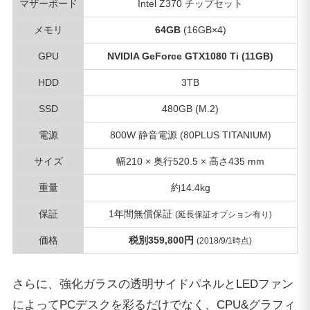
保証
1年間無償保証
(延長保証オプション有り)
価格
税別359,800円
(2018/9/1時点)
さらに、強化ガラスの透明サイドパネルとLEDファン
によってPCデスクを彩るだけでなく、CPU&グラフィ
ックボードを効率よく冷却できるダブル水冷システム
も搭載されており、長時間のゲームプレイによってパ
ソコンに負荷を掛けても高温になりづらいという利点
があります。
「NEXTGEAR i680PA2-DL」の価格と詳細を見る
各種ベンチマーク