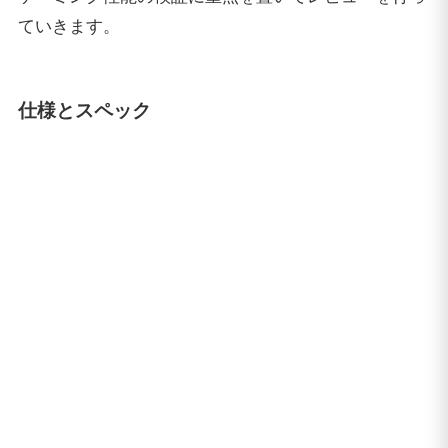
ていきます。
仕様とスペック
G-Tune NEXTGEAR i680PA2-DL
『G-Tune NEXTGEAR i680PA2-DL』は、8世代
CPU「Core i7-8700K」と「GeForce GTX1080 Ti
11GB」に加え、メモリ64GB(16GB×4)、800W電源
(TITANIUM認証)を標準搭載したゲーミングPC。あら
ゆるゲームを快適に動作させるのに申し分ないスペッ
クです。