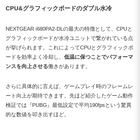
ート向上が期待できます。先ほど紹介したゲーム動作
検証では『PUBG』最低設定で平均190fpsという驚異
的な数値を叩き出すほど。
CPU&グラフィックボードに水冷クーラー採用
NEXTGEAR i680PA2-DLに搭載されている「Core i7-
8700K」「GTX1080 Ti」は高い性能ゆえに発熱しやす
い。しかしダブル水冷によって効率よく冷却され、温
度は
60度前後
に抑えられました。
水冷ユニット