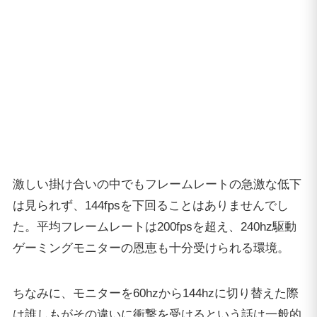
は見られず、144fpsを下回ることはありませんでし
た。平均フレームレートは200fpsを超え、240hz駆動
ゲーミングモニターの恩恵も十分受けられる環境。
ちなみに、モニターを60hzから144hzに切り替えた際
は誰しもがその違いに衝撃を受けるという話は一般的
ですが、144hzから240hzに切り替えると更なる感動
が待っています。プレイしているゲームが240fps前後
で動作可能な環境を手に入れた際は、最も検討すべき
項目です。
レインボーシックスシージ (Rainbow Six
Siege)