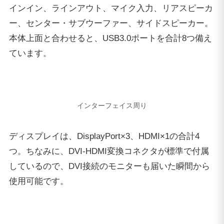
つ。ちなみに、DVI-HDMI変換コネクタが標準で付属
しているので、DVI接続のモニターも届いた瞬間から
使用可能です。
DisplayPort×3、HDMI×1
強化ガラス製のサイドパネル採用
NEXTGEAR i680PA2-DLには、標準仕様で
強化ガラス
製のサイドパネル
が搭載されています。インテリア感
覚でパソコン内部を”魅せる”ことが可能で、同じく標
準搭載された合計6つのLEDファンが照らします。