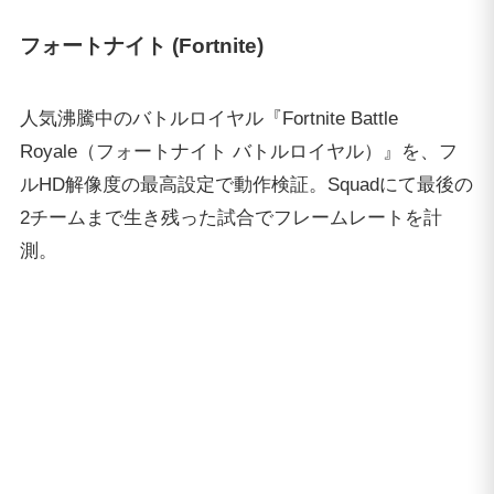
最適化がしっかり行われているFortniteでは、基本的
に200fps以上での動作が確認できました。激しい局面
になると一瞬180fps以下に落ち込むことはありました
が、試合全体を通して平均200fps以上を計測しまし
た。
オーバーウォッチ (Overwatch)