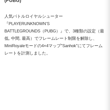
最低設定では平均190fpsを計測し、1試合を通して
144fpsを下回ることはほとんどありませんでした。中
間設定や最高設定でも平均144fpsを優に超え、信じら
れないほど快適に動作しました。
NEXTGEAR i680PA2-DLならば、好きな設定で144hz
駆動ゲーミングモニターの性能をフルに引き出しなが
ら『PUBG』をプレイ可能です。急激なfpsの低下やカ