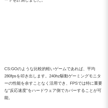
280fpsを叩き出します。240hz駆動ゲーミングモニタ
ーの性能を余すことなく活用でき、FPSでは特に重要
な”反応速度”をハードウェア側でカバーすることが可
能。
フォートナイト (Fortnite)
人気沸騰中のバトルロイヤル『Fortnite Battle
Royale（フォートナイト バトルロイヤル）』を、フ
ルHD解像度の最高設定で動作検証。Squadにて最後の
2チームまで生き残った試合でフレームレートを計
測。