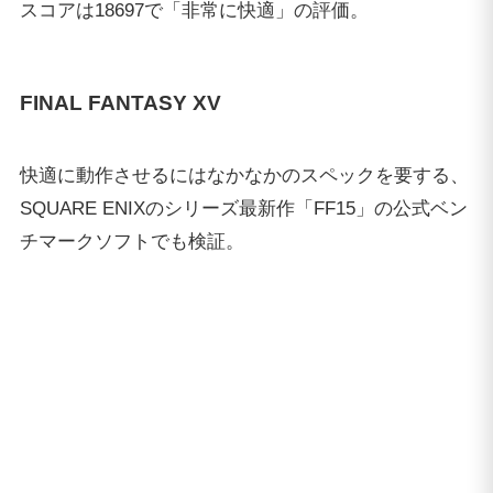
フルHD解像度(1920×1080) 最高品質でのスコアは
10851で「とても快適」の評価。フルHD解像度でのゲ
ーミング性能は文句無し。
ゲーム動作検証
NEXTGEAR i680PA2-DLを使ってゲームを実際に動作