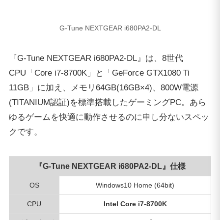
『G-Tune NEXTGEAR i680PA2-DL』仕様
OS
Windows10 Home (64bit)
CPU
Intel Core i7-8700K
マザーボード
Intel Z370 チップセット
メモリ
64GB
(16GB×4)
GPU
NVIDIA GeForce GTX1080 Ti (11GB)
HDD
3TB
SSD
480GB (M.2)
電源
800W 静音電源 (80PLUS TITANIUM)
サイズ
幅210 × 奥行520.5 × 高さ435 mm
重量
約14.4kg