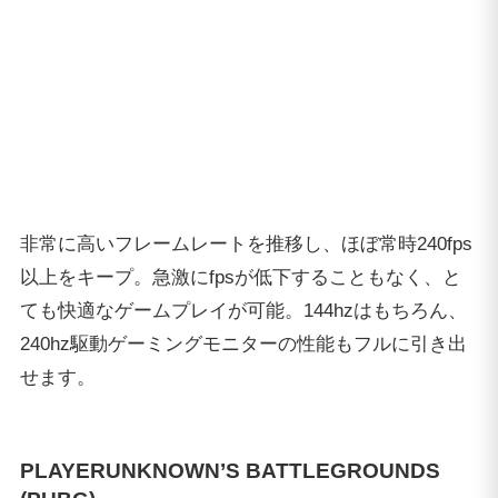
240hz駆動ゲーミングモニターの性能もフルに引き出
せます。
PLAYERUNKNOWN’S BATTLEGROUNDS
(PUBG)
人気バトルロイヤルシューター
『PLAYERUNKNOWN’S
BATTLEGROUNDS（PUBG）』で、3種類の設定（最
低, 中間, 最高）でフレームレート制限を解除し、
MiniRoyaleモードの4×4マップ”Sanhok”にてフレーム
レートを計測しました。